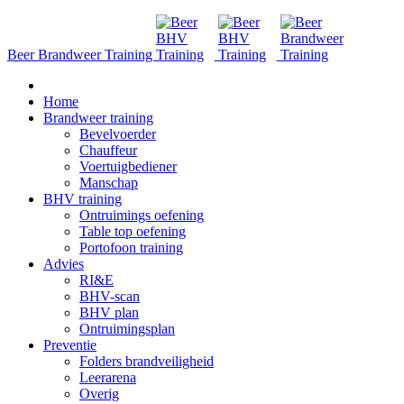
Beer Brandweer Training
Home
Brandweer training
Bevelvoerder
Chauffeur
Voertuigbediener
Manschap
BHV training
Ontruimings oefening
Table top oefening
Portofoon training
Advies
RI&E
BHV-scan
BHV plan
Ontruimingsplan
Preventie
Folders brandveiligheid
Leerarena
Overig